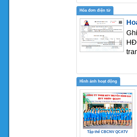
Hóa đơn điện tử
Ho
Gh
HĐ
tra
Hình ảnh hoạt động
Tập thể CBCNV QCATV