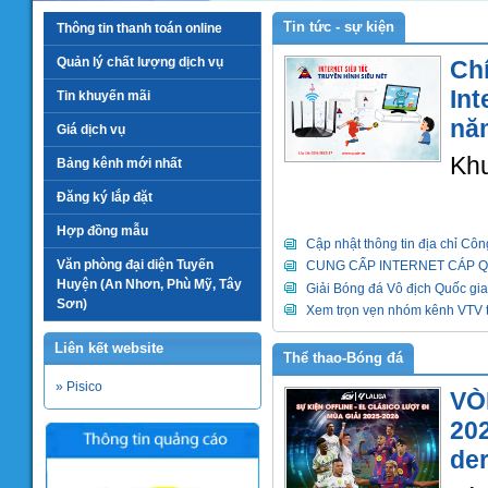
Tin tức - sự kiện
Thông tin thanh toán online
Quản lý chất lượng dịch vụ
Chí
Int
Tin khuyến mãi
nă
Giá dịch vụ
Khu
Bảng kênh mới nhất
Đăng ký lắp đặt
Hợp đồng mẫu
Cập nhật thông tin địa chỉ Côn
Văn phòng đại diện Tuyến
CUNG CẤP INTERNET CÁP 
Huyện (An Nhơn, Phù Mỹ, Tây
Giải Bóng đá Vô địch Quốc gia
Sơn)
Xem trọn vẹn nhóm kênh VTV 
Liên kết website
Thể thao-Bóng đá
» Pisico
VÒ
202
der