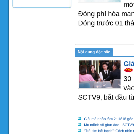
mớ
Đóng phí hòa mạn
Đóng trước 01 th
Nội dung đặc sắc
Giả
30 
và
SCTV9, bắt đầu từ
Giải mã nhân tâm 2: Hé lộ góc 
Ma mãnh vô gian đạo - SCTV9 l
“Trái tim bất hạnh”: Cách nhìn