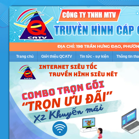
Trang chủ
Giới thiệu QCATV
Tin tức - sự kiện
Thông tin th