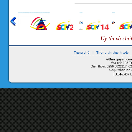
Uy tín và chấ
Trang chủ
|
Thông tin thanh toán
®Bản quyền củ
Địa chỉ: 198 
Điện thoại: 0256.3822117; 
Chịu trách nh
3.316.459
|
L