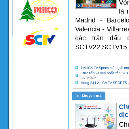
Vò
là 
Madrid - Barcelo
Valencia - Villarr
các trận đấu 
SCTV22,SCTV15.
LALIGA EA Sports mùa giải mớ
Trực tiếp và duy nhất trên SC
24/10/2025
Vòng 24 LALIGA EA SPORTS
Tin khuyến mãi
Ch
dị
Chư