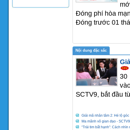
mớ
Đóng phí hòa mạn
Đóng trước 01 th
Nội dung đặc sắc
Giả
30 
và
SCTV9, bắt đầu từ
Giải mã nhân tâm 2: Hé lộ góc 
Ma mãnh vô gian đạo - SCTV9 l
“Trái tim bất hạnh”: Cách nhìn