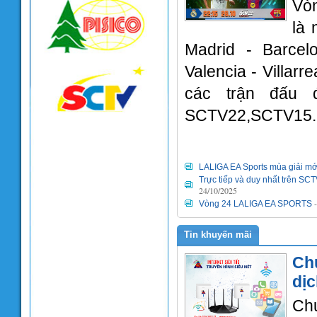
Vò
là 
Madrid - Barcelo
Valencia - Villarr
các trận đấu 
SCTV22,SCTV15.
LALIGA EA Sports mùa giải mớ
Trực tiếp và duy nhất trên SC
24/10/2025
Vòng 24 LALIGA EA SPORTS
Tin khuyến mãi
Ch
dị
Chư