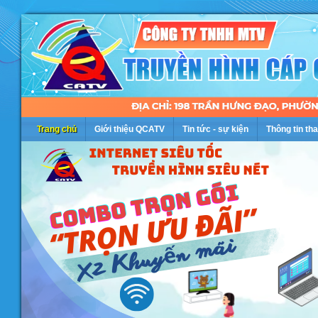
Trang chủ
Giới thiệu QCATV
Tin tức - sự kiện
Thông tin th