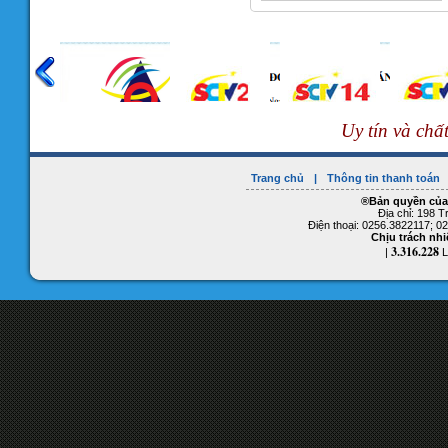
Uy tín và chấ
Trang chủ
|
Thông tin thanh toán
®Bản quyền củ
Địa chỉ: 198 
Điện thoại: 0256.3822117; 
Chịu trách nh
3.316.228
|
L