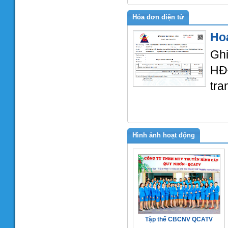
Hóa đơn điện tử
Ho
Gh
HĐ
tra
Hình ảnh hoạt động
Tập thể CBCNV QCATV