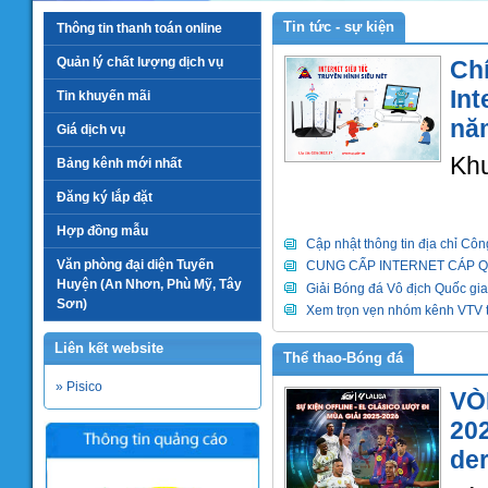
Tin tức - sự kiện
Thông tin thanh toán online
Quản lý chất lượng dịch vụ
Chí
Int
Tin khuyến mãi
nă
Giá dịch vụ
Khu
Bảng kênh mới nhất
Đăng ký lắp đặt
Hợp đồng mẫu
Cập nhật thông tin địa chỉ Côn
Văn phòng đại diện Tuyến
CUNG CẤP INTERNET CÁP 
Huyện (An Nhơn, Phù Mỹ, Tây
Giải Bóng đá Vô địch Quốc gia
Sơn)
Xem trọn vẹn nhóm kênh VTV 
Liên kết website
Thể thao-Bóng đá
» Pisico
VÒ
202
der